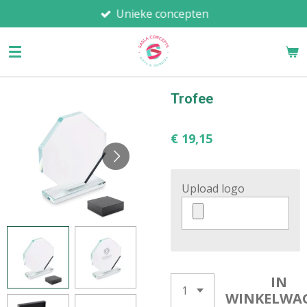
Unieke concepten
Ga
direct
naar
de
hoofdinhoud
Trofee
€ 19,15
Upload logo
IN
WINKELWA