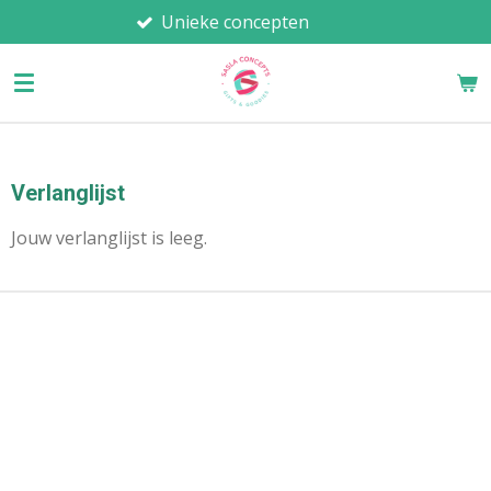
Unieke concepten
A
Ga
direct
naar
de
hoofdinhoud
Verlanglijst
Jouw verlanglijst is leeg.